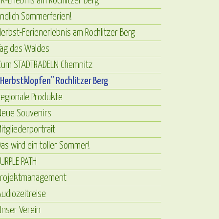
R-Erlebnis am Rochlitzer Berg
ndlich Sommerferien!
erbst-Ferienerlebnis am Rochlitzer Berg
Tag des Waldes
Zum STADTRADELN Chemnitz
Herbstklopfen" Rochlitzer Berg
egionale Produkte
Neue Souvenirs
itgliederportrait
as wird ein toller Sommer!
URPLE PATH
Projektmanagement
udiozeitreise
nser Verein