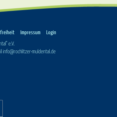
freiheit
Impressum
Login
tal" e.V.
 info@rochlitzer-muldental.de