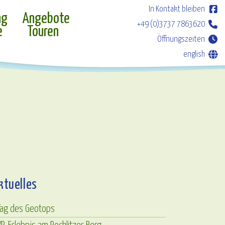
In Kontakt bleiben
ng
Angebote
+49 (0)3737 7863620
e
Touren
Öffnungszeiten
english
ktuelles
Tag des Geotops