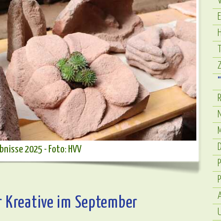
V
E
H
"
R
M
D
bnisse 2025 - Foto: HVV
P
A
r Kreative im September
U