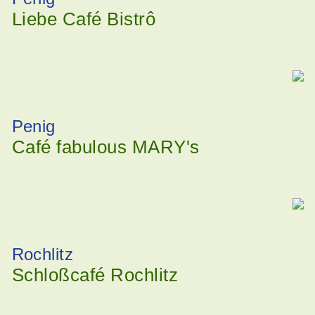
Liebe Café Bistrô
Penig
Café fabulous MARY's
Rochlitz
Schloßcafé Rochlitz