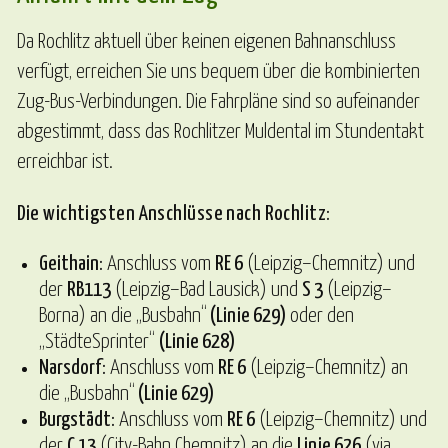
Da Rochlitz aktuell über keinen eigenen Bahnanschluss
verfügt, erreichen Sie uns bequem über die kombinierten
Zug-Bus-Verbindungen. Die Fahrpläne sind so aufeinander
abgestimmt, dass das Rochlitzer Muldental im Stundentakt
erreichbar ist.
Die wichtigsten Anschlüsse nach Rochlitz:
Geithain:
Anschluss vom
RE 6
(Leipzig–Chemnitz) und
der
RB113
(Leipzig–Bad Lausick) und
S 3
(Leipzig–
Borna) an die „Busbahn“
(Linie 629)
oder den
„StädteSprinter“
(Linie 628)
Narsdorf:
Anschluss vom
RE 6
(Leipzig–Chemnitz) an
die „Busbahn“
(Linie 629)
Burgstädt:
Anschluss vom
RE 6
(Leipzig–Chemnitz) und
der
C 13
(City-Bahn Chemnitz) an die
Linie 626
(via