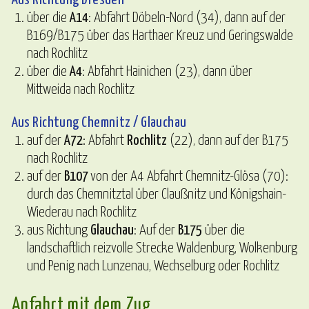
über die
A14
: Abfahrt Döbeln-Nord (34), dann auf der
B169/B175 über das Harthaer Kreuz und Geringswalde
nach Rochlitz
über die
A4
: Abfahrt Hainichen (23), dann über
Mittweida nach Rochlitz
Aus Richtung Chemnitz / Glauchau
auf der
A72:
Abfahrt
Rochlitz
(22), dann auf der B175
nach Rochlitz
auf der
B107
von der A4 Abfahrt Chemnitz-Glösa (70):
durch das Chemnitztal über Claußnitz und Königshain-
Wiederau nach Rochlitz
aus Richtung
Glauchau
: Auf der
B175
über die
landschaftlich reizvolle Strecke Waldenburg, Wolkenburg
und Penig nach Lunzenau, Wechselburg oder Rochlitz
Anfahrt mit dem Zug