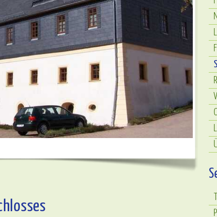
F
N
F
R
L
Ü
S
T
chlosses
P