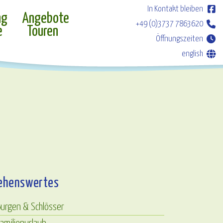
In Kontakt bleiben
ng
Angebote
+49 (0)3737 7863620
e
Touren
Öffnungszeiten
english
ehenswertes
Burgen & Schlösser