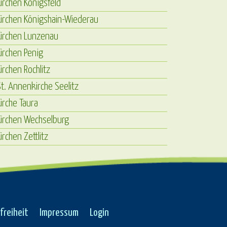
irchen Königsfeld
irchen Königshain-Wiederau
Kirchen Lunzenau
irchen Penig
irchen Rochlitz
t. Annenkirche Seelitz
irche Taura
Kirchen Wechselburg
irchen Zettlitz
freiheit
Impressum
Login