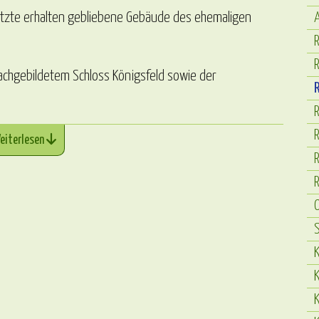
A
 letzte erhalten gebliebene Gebäude des ehemaligen
R
R
achgebildetem Schloss Königsfeld sowie der
R
R
eiterlesen
R
O
S
K
K
K