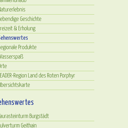
amilienurlaub
aturerlebnis
Lebendige Geschichte
reizeit & Erholung
Sehenswertes
egionale Produkte
Wasserspaß
Orte
EADER-Region Land des Roten Porphyr
bersichtskarte
ehenswertes
aurasteinturm Burgstädt
ulverturm Geithain