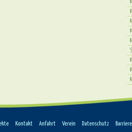
K
K
K
K
S
K
K
ekte
Kontakt
Anfahrt
Verein
Datenschutz
Barriere