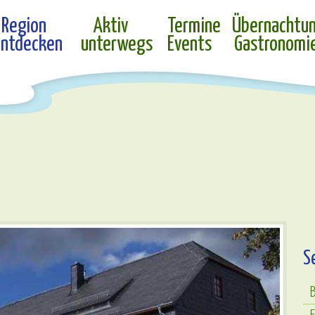
Region
Aktiv
Termine
Übernachtu
ntdecken
unterwegs
Events
Gastronomi
S