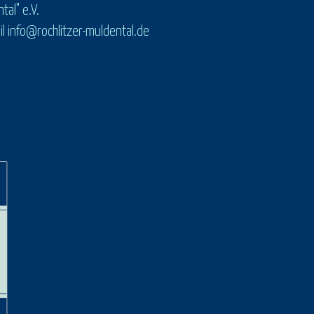
tal" e.V.
 info@rochlitzer-muldental.de