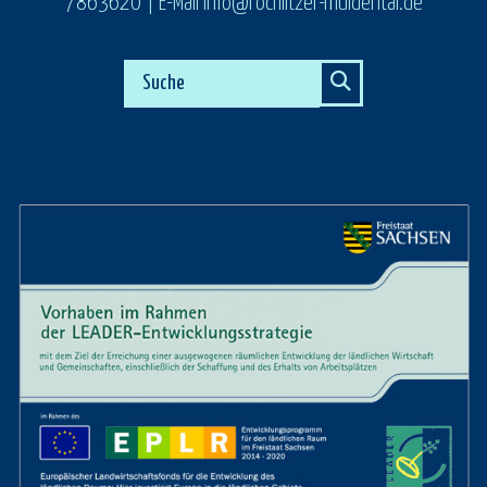
7863620 | E-Mail info@rochlitzer-muldental.de