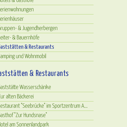
otels & Gasthöfe
Ferienwohnungen
Ferienhäuser
Gruppen- & Jugendherbergen
eiter- & Bauernhöfe
Gaststätten & Restaurants
Camping und Wohnmobil
aststätten & Restaurants
Gaststätte Wasserschänke
ur alten Bäckerei
estaurant "Seebrücke" im Sportzentrum A...
Gasthof "Zur Hundsnase"
Hotel am Sonnenlandpark