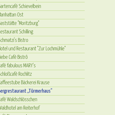
artencafé Schievelbein
Manhattan Ost
aststätte "Moritzburg"
estaurant Schilling
chmatzi's Bistro
otel und Restaurant "Zur Lochmühle"
iebe Café Bistrô
afé fabulous MARY's
chloßcafé Rochlitz
affeestube Bäckerei Krause
Bergrestaurant „Türmerhaus”
Café Waldschlösschen
aldhotel am Reiterhof