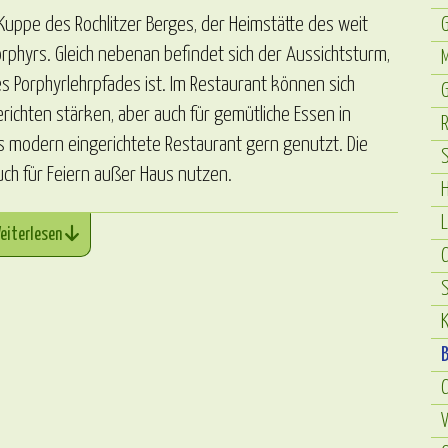
G
Kuppe des Rochlitzer Berges, der Heimstätte des weit
rphyrs. Gleich nebenan befindet sich der Aussichtsturm,
Porphyrlehrpfades ist. Im Restaurant können sich
G
ichten stärken, aber auch für gemütliche Essen in
R
 das modern eingerichtete Restaurant gern genutzt. Die
S
h für Feiern außer Haus nutzen.
H
L
eiterlesen
C
S
K
W