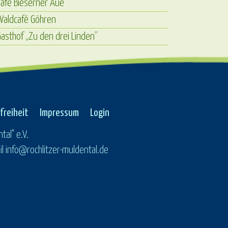
afé Bieserner Aue
Waldcafé Göhren
asthof „Zu den drei Linden”
freiheit
Impressum
Login
tal" e.V.
 info@rochlitzer-muldental.de