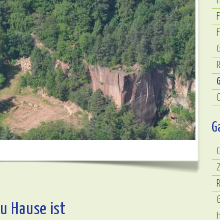
H
R
G
Z
R
u Hause ist