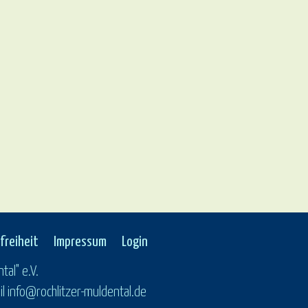
freiheit
Impressum
Login
tal" e.V.
 info@rochlitzer-muldental.de