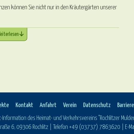
anzen können Sie nicht nur in den Kräutergärten unserer
eiterlesen
ekte
Kontakt
Anfahrt
Verein
Datenschutz
Barriere
t-Information des Heimat- und Verkehrsvereins "Rochlitzer Mulden
raße 6, 09306 Rochlitz | Telefon +49 (03737) 7863620 | E-Mail