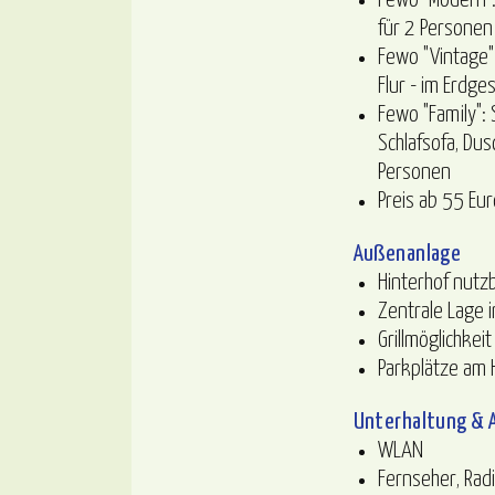
Fewo "Modern": 
für 2 Personen
Fewo "Vintage":
Flur - im Erdge
Fewo "Family":
Schlafsofa, Dus
Personen
Preis ab 55 Eur
Außenanlage
Hinterhof nutz
Zentrale Lage 
Grillmöglichkeit
Parkplätze am 
Unterhaltung & A
WLAN
Fernseher, Rad