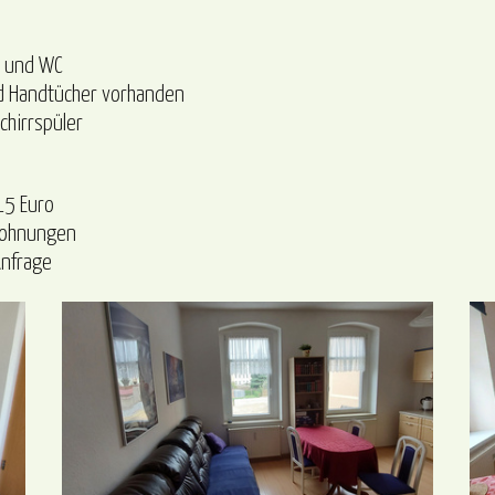
e und WC
d Handtücher vorhanden
chirrspüler
15 Euro
Wohnungen
Anfrage