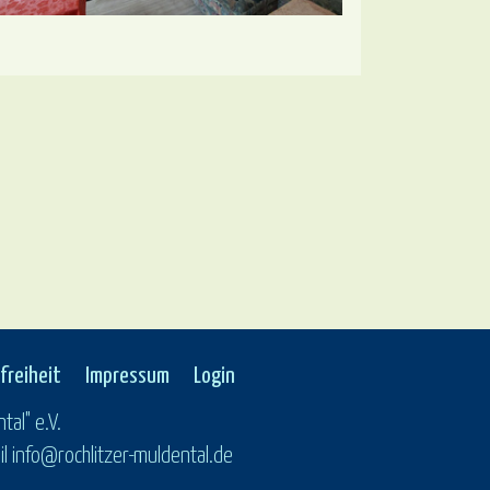
freiheit
Impressum
Login
tal" e.V.
 info@rochlitzer-muldental.de