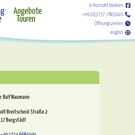
In Kontakt bleiben
ng
Angebote
+49 (0)3737 7863620
e
Touren
Öffnungszeiten
english
r
:
Ralf Naumann
olf-Breitscheid-Straße 2
17 Burgstädt
: +49 3724 6684290