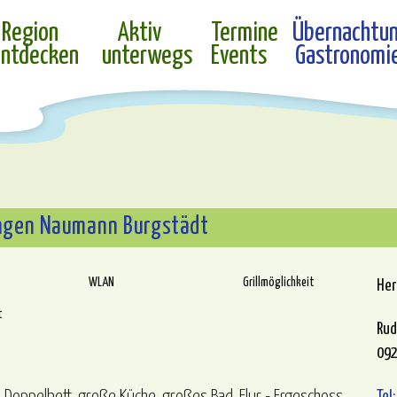
Region
Aktiv
Termine
Übernachtu
ntdecken
unterwegs
Events
Gastronomi
ngen Naumann Burgstädt
WLAN
Grillmöglichkeit
Her
t
Rud
092
Tel