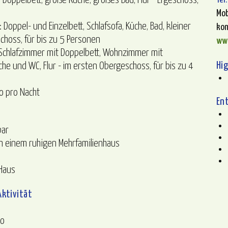
Doppelbett, große Küche, großes Bad, Flur - Ergeschoss,
Mob
 Doppel- und Einzelbett, Schlafsofa, Küche, Bad, kleiner
ko
schoss, für bis zu 5 Personen
ww
 Schlafzimmer mit Doppelbett, Wohnzimmer mit
Hi
che und WC, Flur - im ersten Obergeschoss, für bis zu 4
o pro Nacht
En
bar
in einem ruhigen Mehrfamilienhaus
Haus
ktivität
io