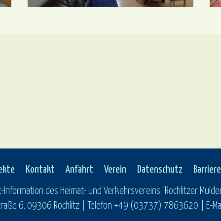
ekte
Kontakt
Anfahrt
Verein
Datenschutz
Barriere
t-Information des Heimat- und Verkehrsvereins "Rochlitzer Mulden
raße 6, 09306 Rochlitz | Telefon +49 (03737) 7863620 | E-Mail